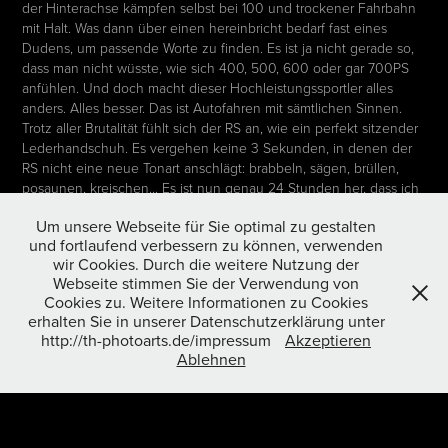
der Hinterachse kämpfen selbst bei 100 und trockener Fahrbahn
mit Halt. Was dann über einen hereinbricht bedarf fast eines
Dudens, um passende Worte zu finden. Es ist ja nicht gerade so,
dass man nicht wüsste, wie sich 400, 500, 600 oder gar 700PS
anfühlen. Und doch macht dieser Hochleistungssportler alles
anders. Alles besser. Das ist Autofahren mit sämtlichen Sinnen.
Trotz aller Brutalität fühlt sich der RS an, wie ein perfekt sitzender
Lederhandschuh. Es vergehen keine 3 Sekunden, in denen der
RS nicht eine neue Tonart anschlägt: brabbeln, sägen, brüllen,
posaunen, kreischen... Es ist nun genau 24 Stunden her, dass ich
Abschied nehmen musste vom GT2RS. Und immer noch stehe
Um unsere Webseite für Sie optimal zu gestalten
ich unter Strom.
und fortlaufend verbessern zu können, verwenden
wir Cookies. Durch die weitere Nutzung der
Für die Technikverliebten: 3,8 Liter Hubraum, 6 Zylinder Bi-Turbo,
Webseite stimmen Sie der Verwendung von
700PS, 0-100 km/h in 2,7 Sekunden, 0-200km/h in 8 Sekunden,
Cookies zu. Weitere Informationen zu Cookies
342km/h Vmax. AMEN!
erhalten Sie in unserer Datenschutzerklärung unter
Reportage
http://th-photoarts.de/impressum
Akzeptieren
Ablehnen