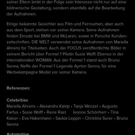
seiner Eltern lenkt in der Folge sein Interesse nicht nur auf eine
bildnerische Gestaltung, sondern ebenfalls auf die Bearbeitung
der Aufnahmen.
Einige bekannte Gesichter aus Film und Fernsehen, aber auch
aus dem Sport, stehen vor seiner Kamera. Seine Aufnahmen
finden Einsatz bei BMW und McLaren, sowie in Porsche Kunden-
zeitschriften. DIE WELT verwendet seine Aufnahmen von Mariella
Ahrens für Titelseiten. Auch der FOCUS veröffentlichte Bilder in
seinem Bericht über Formel 1 Pilotin Susie Wolff. Ebenso in der
internationalen WOMAN. Aus der Formel 1 stand auch Bruno
Senna, Neffe der Formel 1 Legende
Ayrton Senna, für eine
Werbekampagne Model vor seiner Kamera.
Referenzen:
Celebrities
Mariella Ahrens • Alexandra Kamp • Tanja Wenzel • Augusto
Farfus • Susie Wolff
• Rene Rast
Ivonne Schönherr
•
Tina
Kaiser •
Eva Habermann
• Saskia Leppin • Christina Surer • Bruno
Senna
Automotive