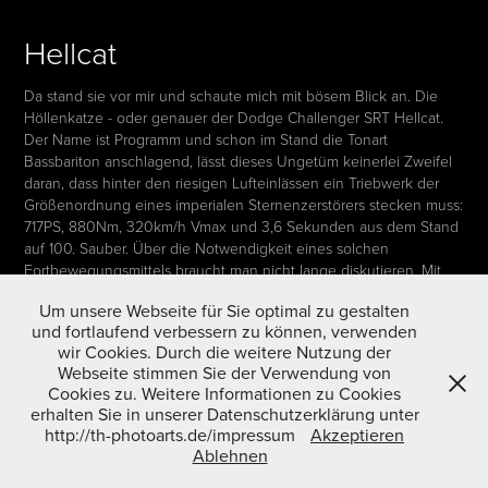
Hellcat
Da stand sie vor mir und schaute mich mit bösem Blick an. Die
Höllenkatze - oder genauer der Dodge Challenger SRT Hellcat.
Der Name ist Programm und schon im Stand die Tonart
Bassbariton anschlagend, lässt dieses Ungetüm keinerlei Zweifel
daran, dass hinter den riesigen Lufteinlässen ein Triebwerk der
Größenordnung eines imperialen Sternenzerstörers stecken muss:
717PS, 880Nm, 320km/h Vmax und 3,6 Sekunden aus dem Stand
auf 100. Sauber. Über die Notwendigkeit eines solchen
Fortbewegungsmittels braucht man nicht lange diskutieren. Mit
einem Wendekreis eines Gelenkbusses und den Ausmaßen eines
Um unsere Webseite für Sie optimal zu gestalten
Tankers fern ab jedweder CO2 Debatte, lässt die Hellcat einen
und fortlaufend verbessern zu können, verwenden
nicht einfach an sich vorbeigehen. Einen Blick erntet sie sich
wir Cookies. Durch die weitere Nutzung der
immer.
Webseite stimmen Sie der Verwendung von
Reportage
Cookies zu. Weitere Informationen zu Cookies
erhalten Sie in unserer Datenschutzerklärung unter
http://th-photoarts.de/impressum
Akzeptieren
Ablehnen